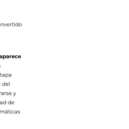
onvertido
 aparece
a
etapa
 del
rarse y
dad de
emáticas