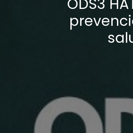
ODS3 HAT
prevenci
sal