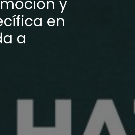
omoción y
cífica en
da a