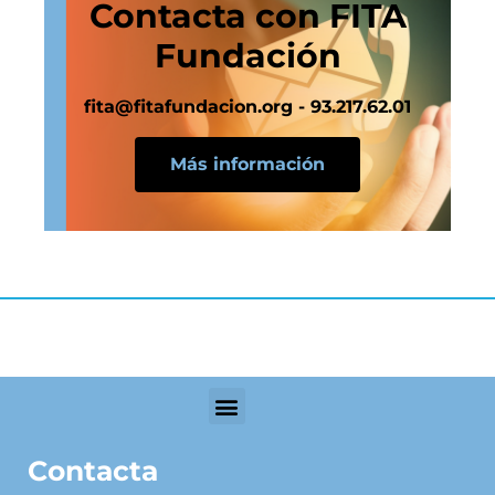
Contacta con FITA
Fundación
fita@fitafundacion.org - 93.217.62.01
Más información
Contacta